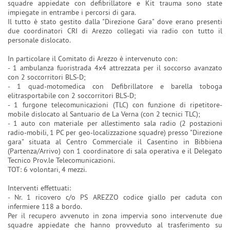
squadre appiedate con defibrillatore e Kit trauma sono state
impiegate in entrambe i percorsi di gara.
Il tutto è stato gestito dalla "Direzione Gara" dove erano presenti
due coordinatori CRI di Arezzo collegati via radio con tutto il
personale dislocato.
In particolare il Comitato di Arezzo è intervenuto con:
- 1 ambulanza fuoristrada 4x4 attrezzata per il soccorso avanzato
con 2 soccorritori BLS-D;
- 1 quad-motomedica con Defibrillatore e barella toboga
elitrasportabile con 2 soccorritori BLS-D;
- 1 furgone telecomunicazioni (TLC) con funzione di ripetitore-
mobile dislocato al Santuario de La Verna (con 2 tecnici TLC);
- 1 auto con materiale per allestimento sala radio (2 postazioni
radio-mobili, 1 PC per geo-localizzazione squadre) presso "Direzione
gara" situata al Centro Commerciale il Casentino in Bibbiena
(Partenza/Arrivo) con 1 coordinatore di sala operativa e il Delegato
Tecnico Prov.le Telecomunicazioni.
TOT: 6 volontari, 4 mezzi.
Interventi effettuati:
- Nr. 1 ricovero c/o PS AREZZO codice giallo per caduta con
infermiere 118 a bordo.
Per il recupero avvenuto in zona impervia sono intervenute due
squadre appiedate che hanno provveduto al trasferimento su