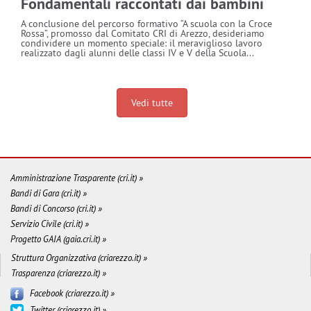
Fondamentali raccontati dai bambini
A conclusione del percorso formativo “A scuola con la Croce
Rossa”, promosso dal Comitato CRI di Arezzo, desideriamo
condividere un momento speciale: il meraviglioso lavoro
realizzato dagli alunni delle classi IV e V della Scuola...
Vedi tutte
Amministrazione Trasparente (cri.it) »
Bandi di Gara (cri.it) »
Bandi di Concorso (cri.it) »
Servizio Civile (cri.it) »
Progetto GAIA (gaia.cri.it) »
Struttura Organizzativa (criarezzo.it) »
Trasparenza (criarezzo.it) »
Facebook (criarezzo.it) »
Twitter (criarezzo.it) »